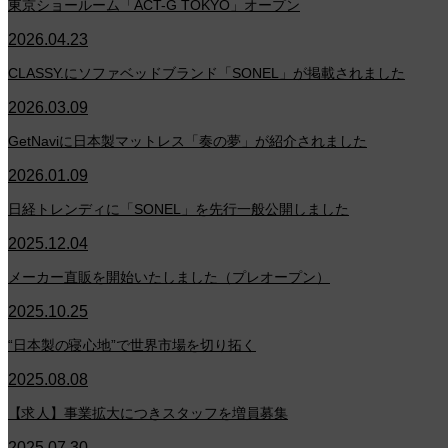
東京ショールーム「ACT-G TOKYO」オープン
2026.04.23
CLASSY.にソファベッドブランド「SONEL」が掲載されました
2026.03.09
GetNaviに日本製マットレス「奏の夢」が紹介されました
2026.01.09
日経トレンディに「SONEL」を先行一般公開しました
2025.12.04
メーカー直販を開始いたしました（プレオープン）
2025.10.25
“日本製の寝心地”で世界市場を切り拓く
2025.08.08
【求人】事業拡大につきスタッフを増員募集
2025.07.30